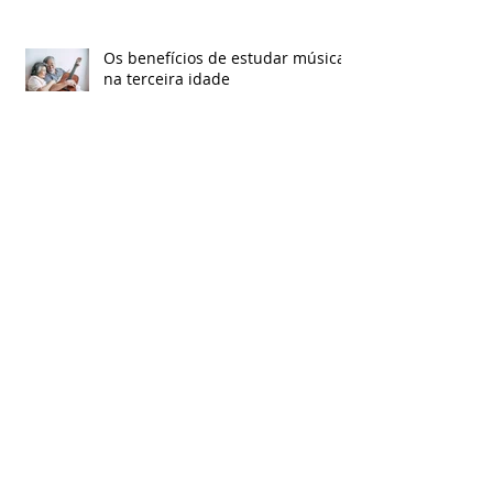
Os benefícios de estudar música
na terceira idade
Saiba mais sobre o novo trabalho
de Vinicius Marquezani
Conheça o novo single de Lucy
Gomes
Arquivo
agosto de 2022
(2)
2 posts