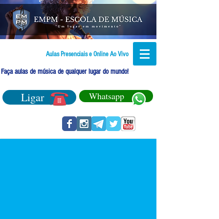
Aulas Presenciais e Online Ao Vivo
Faça aulas de música de qualquer lugar do mundo!
Ligar
Whatsapp