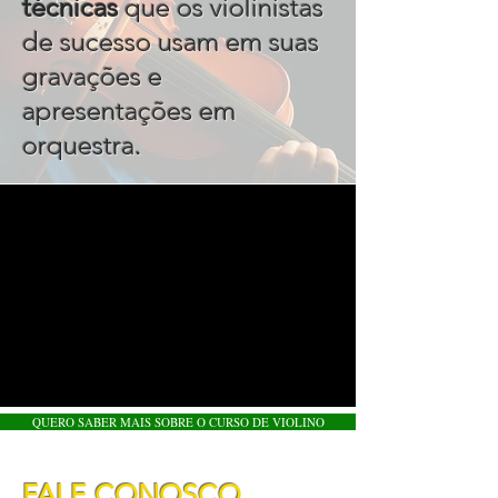
técnicas
que os violinistas
de sucesso usam em suas
gravações e
apresentações em
.
orquestra
QUERO SABER MAIS SOBRE O CURSO DE VIOLINO
FALE CONOSCO