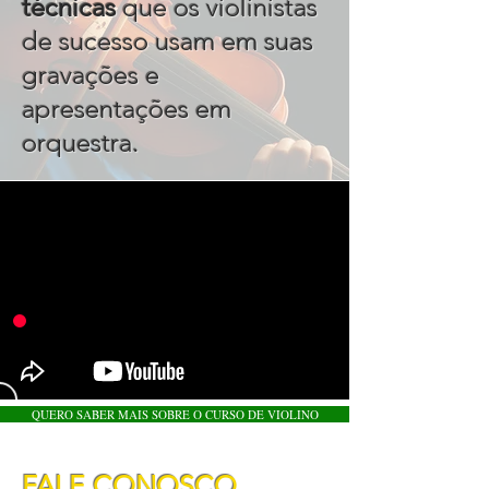
técnicas
que os violinistas
de sucesso usam em suas
gravações e
apresentações em
.
orquestra
QUERO SABER MAIS SOBRE O CURSO DE VIOLINO
FALE CONOSCO