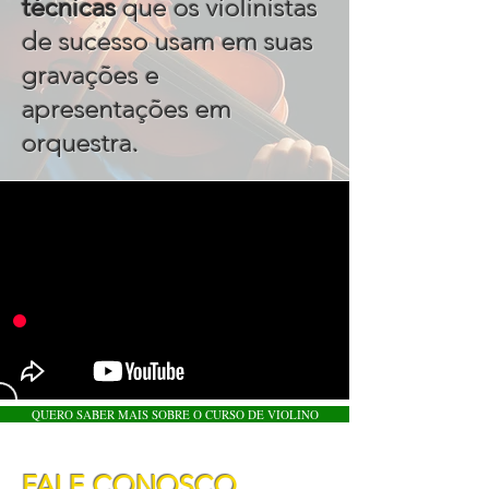
técnicas
que os violinistas
de sucesso usam em suas
gravações e
apresentações em
.
orquestra
QUERO SABER MAIS SOBRE O CURSO DE VIOLINO
FALE CONOSCO