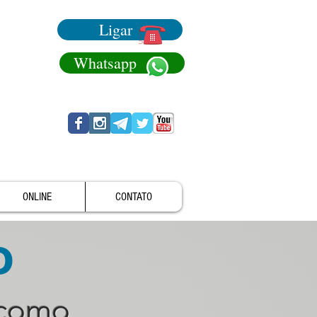
Ligar
Whatsapp
ONLINE
CONTATO
o
 como