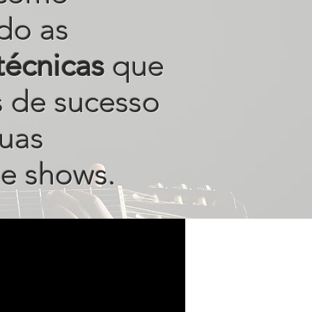
do as
técnicas
que
s de sucesso
uas
e shows.