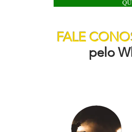
QU
FALE CON
pelo Wha