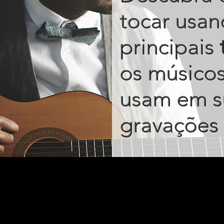
tocar usan
principais
os músico
usam em s
gravações 