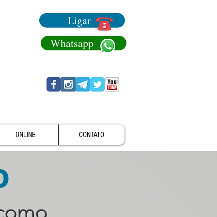
Ligar
Whatsapp
ONLINE
CONTATO
o
 como