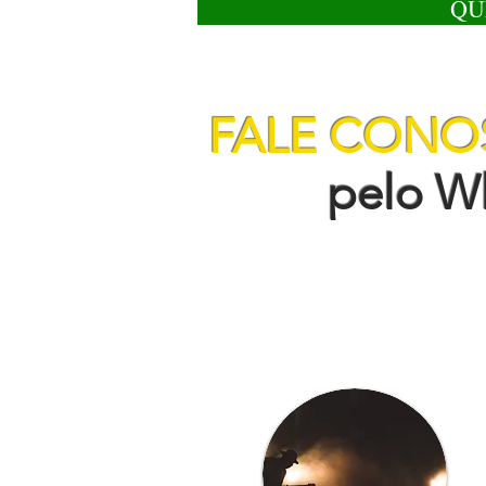
QU
FALE CON
pelo Wha