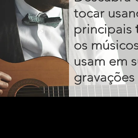
tocar usan
principais
os músico
usam em s
gravações 