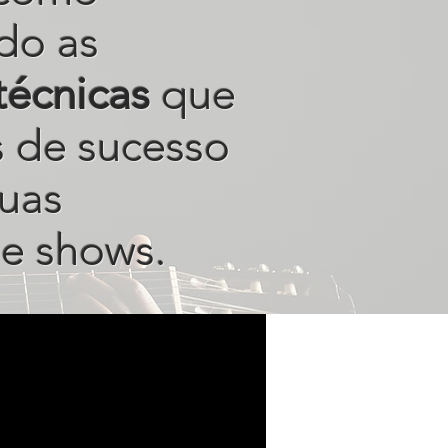
do as
técnicas
que
s de sucesso
uas
e shows.