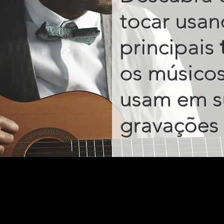
tocar usan
principais
os músico
usam em s
gravações 