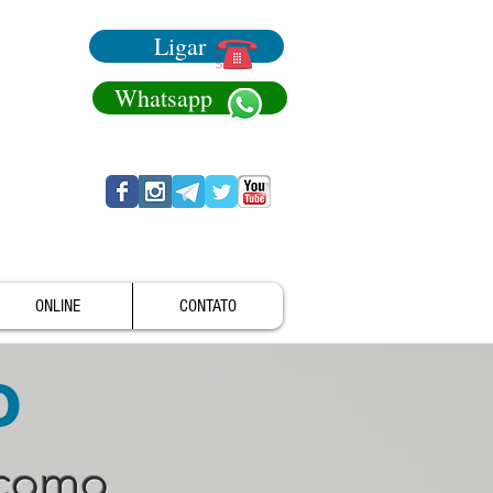
Ligar
Whatsapp
ONLINE
CONTATO
o
 como