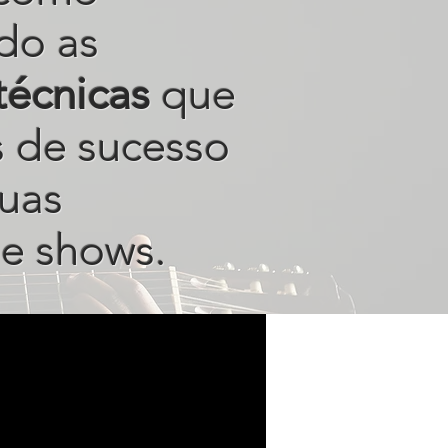
do as
técnicas
que
s de sucesso
uas
e shows.