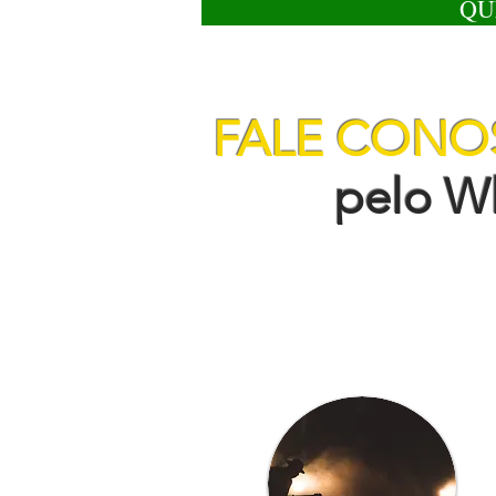
QU
FALE CON
pelo Wha