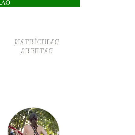
LÃO
Matrículas
Abertas