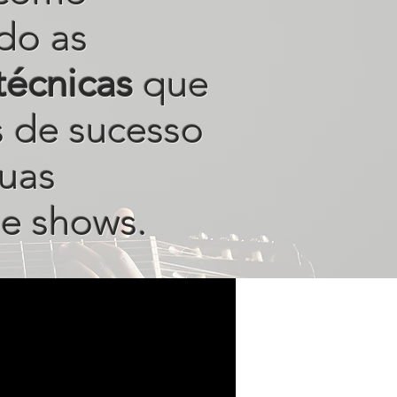
do as
técnicas
que
s de sucesso
uas
e shows.