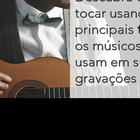
tocar usan
principais
os músico
usam em s
gravações 