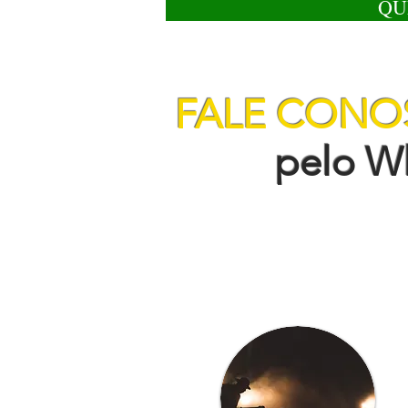
QU
FALE CON
pelo Wha