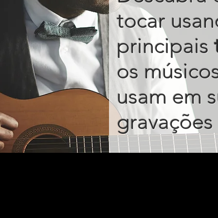
tocar usan
principais
os músico
usam em s
gravações 