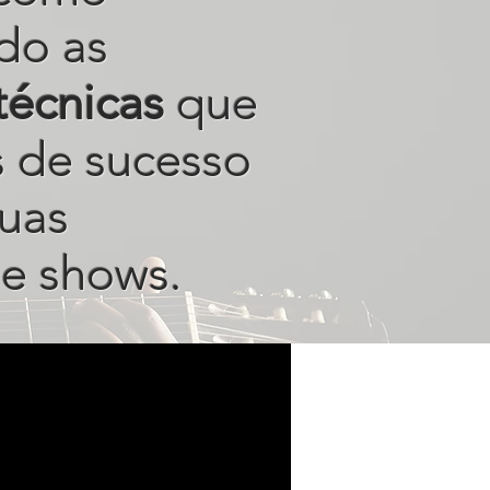
do as
técnicas
que
s de sucesso
uas
e shows.