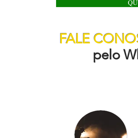
QU
FALE CON
pelo Wha