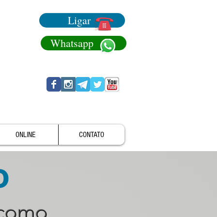
Ligar
Whatsapp
ONLINE
CONTATO
o
 como