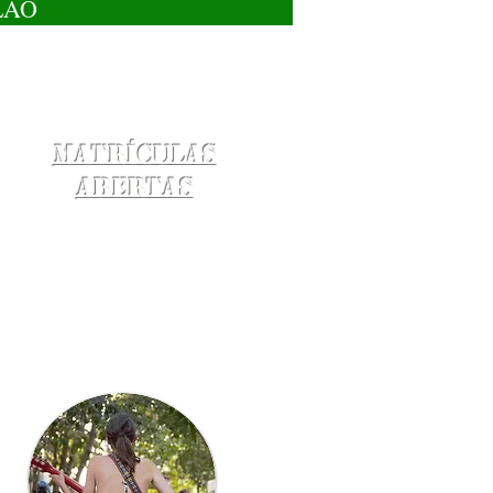
LÃO
Matrículas
Abertas