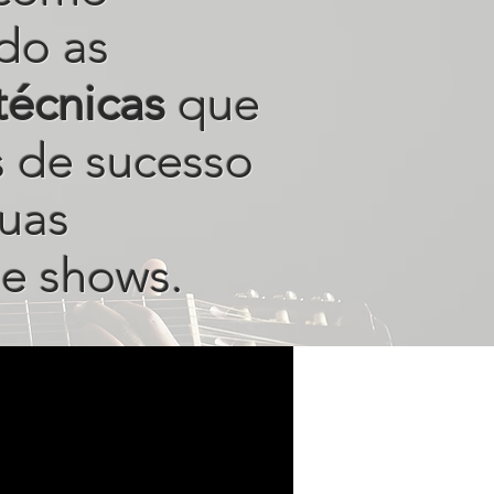
do as
técnicas
que
s de sucesso
uas
e shows.