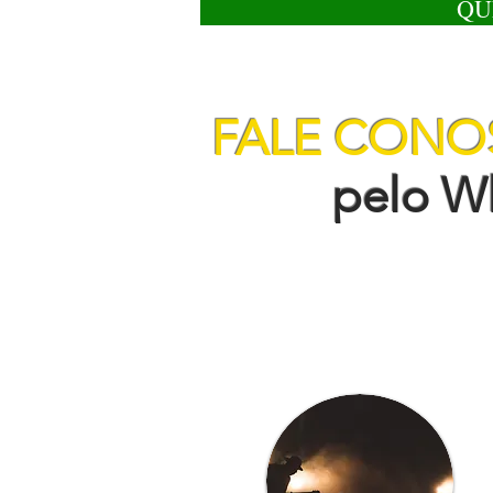
QU
FALE CON
pelo Wha