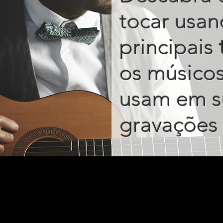
tocar usan
principais
os músico
usam em s
gravações 