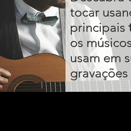
tocar usan
principais
os músico
usam em s
gravações 