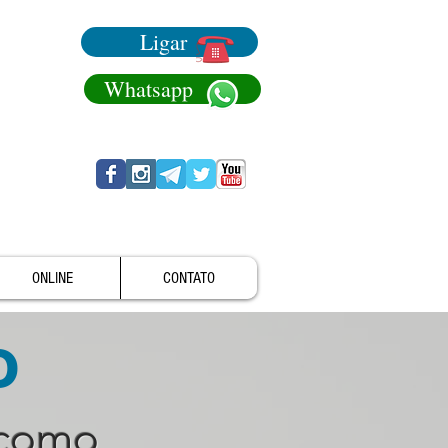
Ligar
Whatsapp
ONLINE
CONTATO
o
 como