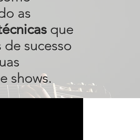
do as
técnicas
que
s de sucesso
uas
e shows.