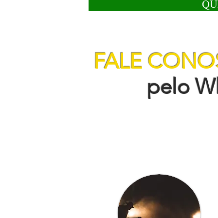
QU
FALE CON
pelo Wha