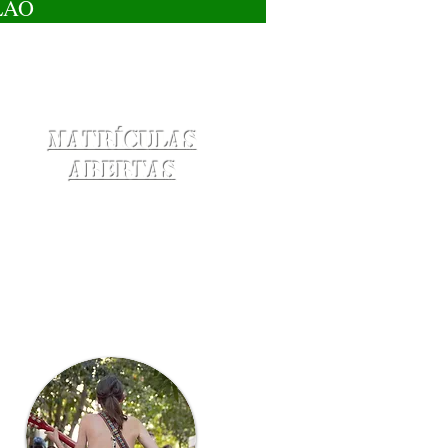
LÃO
Matrículas
Abertas