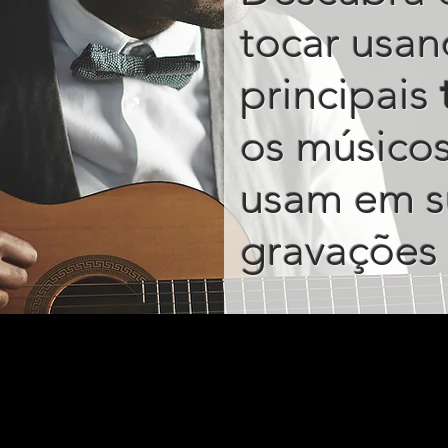
tocar usan
principais
os músico
usam em s
gravações 