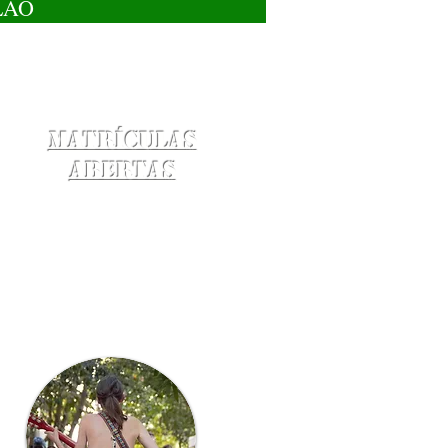
LÃO
Matrículas
Abertas