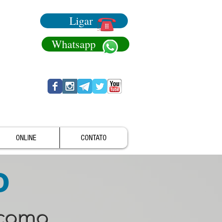
Ligar
Whatsapp
ONLINE
CONTATO
o
 como