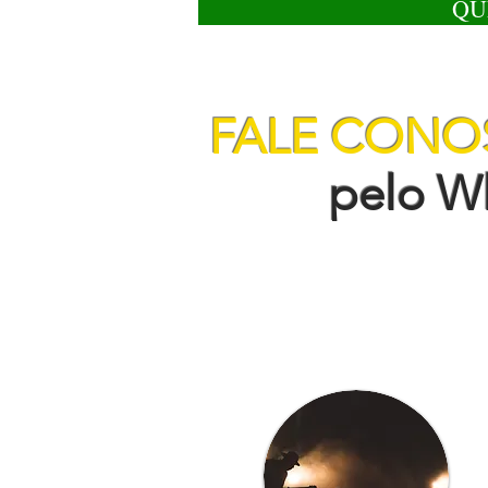
QU
FALE CON
pelo Wha