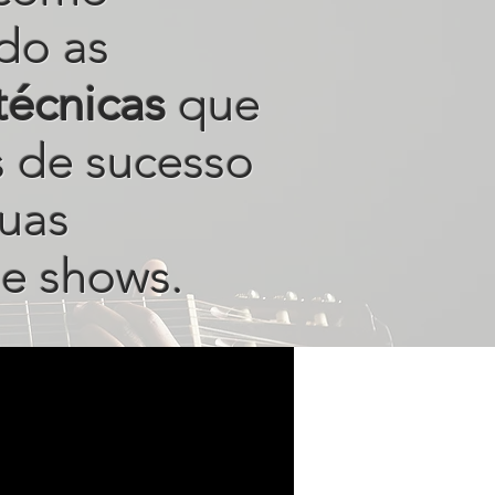
do as
técnicas
que
s de sucesso
uas
e shows.