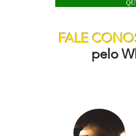
QU
FALE CON
pelo Wha