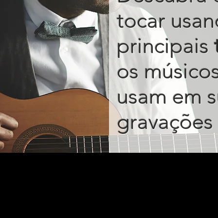
tocar usan
principais
os músico
usam em s
gravações 