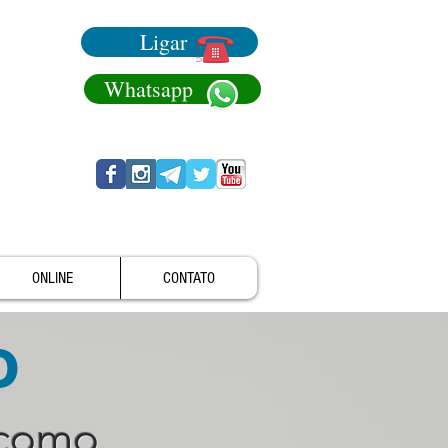
Ligar
Whatsapp
ONLINE
CONTATO
o
 como