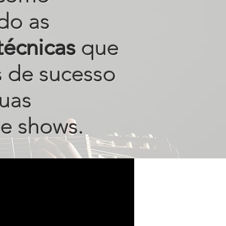
do as
técnicas
que
s de sucesso
uas
e shows.