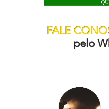
QU
FALE CON
pelo Wha