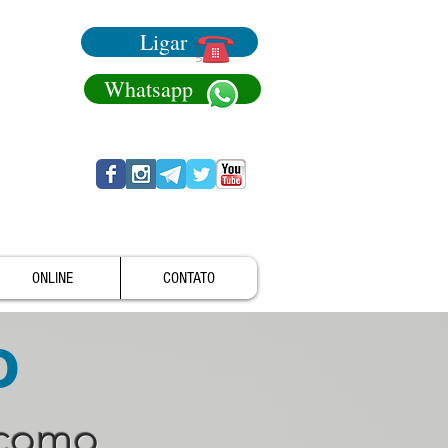
Ligar
Whatsapp
ONLINE
CONTATO
o
 como