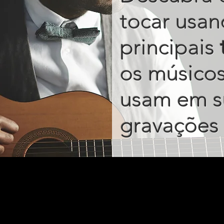
tocar usan
principais
os músico
usam em s
gravações 