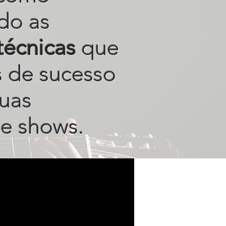
do as
técnicas
que
s de sucesso
uas
e shows.