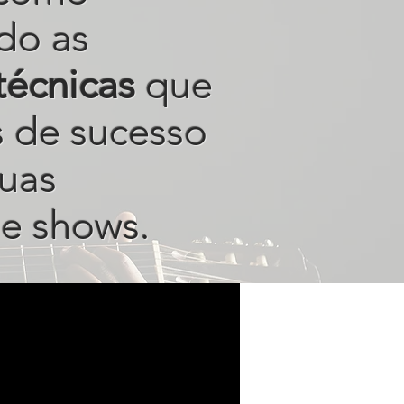
do as
técnicas
que
s de sucesso
uas
e shows.