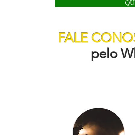
QU
FALE CON
pelo Wha