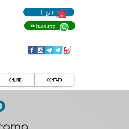
Ligar
Whatsapp
ONLINE
CONTATO
o
 como