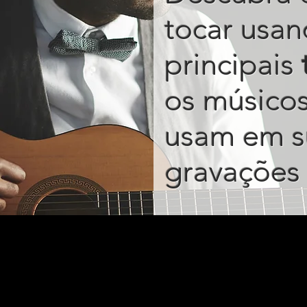
tocar usan
principais
os músico
usam em s
gravações 