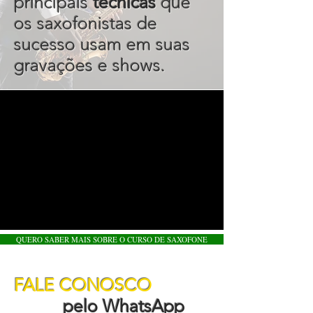
principais
técnicas
que
os saxofonistas de
sucesso usam em suas
gravações e shows.
QUERO SABER MAIS SOBRE O CURSO DE SAXOFONE
FALE CONOSCO
pelo WhatsApp