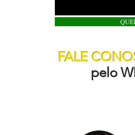
QUE
FALE CON
pelo Wha