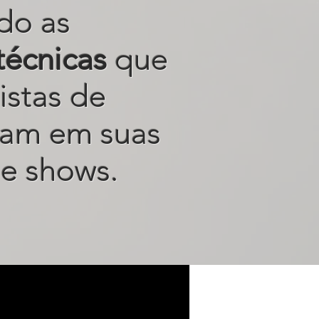
do as
técnicas
que
istas de
sam em suas
e shows.