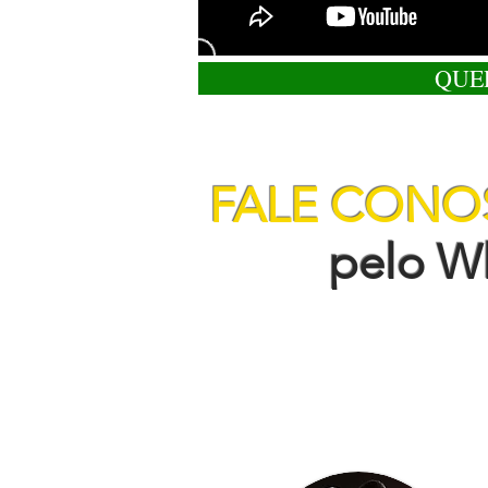
QUE
FALE CON
pelo Wha