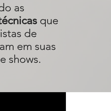
do as
técnicas
que
istas de
sam em suas
e shows.