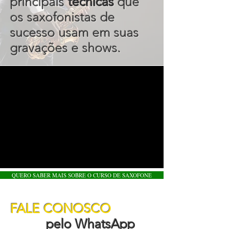
principais
técnicas
que
os saxofonistas de
sucesso usam em suas
gravações e shows.
QUERO SABER MAIS SOBRE O CURSO DE SAXOFONE
FALE CONOSCO
pelo WhatsApp