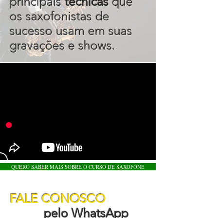
principais
técnicas
que
os saxofonistas de
sucesso usam em suas
gravações e shows.
QUERO SABER MAIS SOBRE O CURSO DE SAXOFONE
FALE CONOSCO
pelo WhatsApp