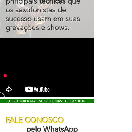
principais
técnicas
que
os saxofonistas de
sucesso usam em suas
gravações e shows.
QUERO SABER MAIS SOBRE O CURSO DE SAXOFONE
FALE CONOSCO
pelo WhatsApp