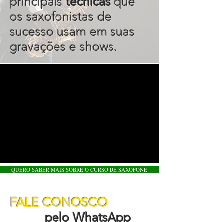
principais
técnicas
que
os saxofonistas de
sucesso usam em suas
gravações e shows.
QUERO SABER MAIS SOBRE O CURSO DE SAXOFONE
FALE CONOSCO
pelo WhatsApp