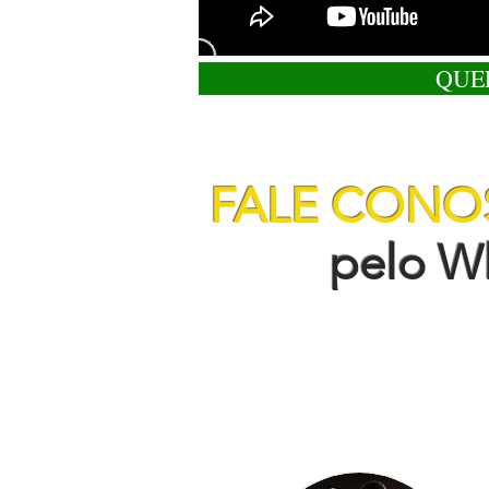
QUE
FALE CON
pelo Wha