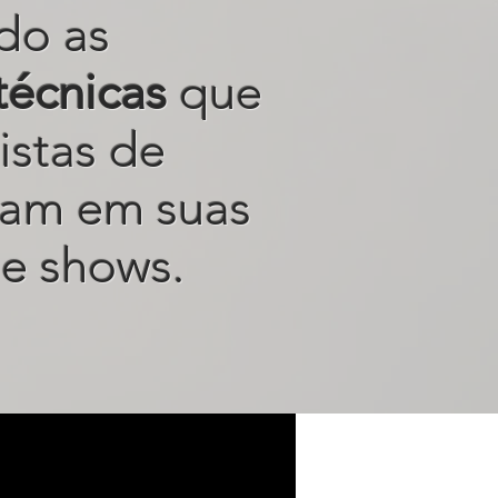
do as
técnicas
que
istas de
sam em suas
e shows.