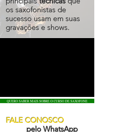
principais
técnicas
que
os saxofonistas de
sucesso usam em suas
gravações e shows.
QUERO SABER MAIS SOBRE O CURSO DE SAXOFONE
FALE CONOSCO
pelo WhatsApp