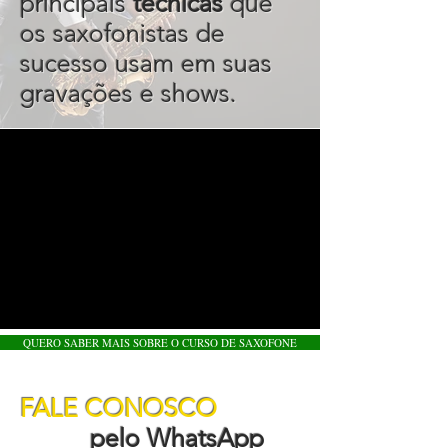
principais
técnicas
que
os saxofonistas de
sucesso usam em suas
gravações e shows.
QUERO SABER MAIS SOBRE O CURSO DE SAXOFONE
FALE CONOSCO
pelo WhatsApp