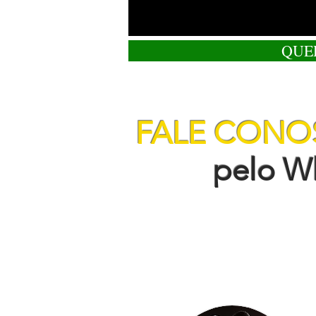
QUE
FALE CON
pelo Wha