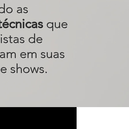
do as
técnicas
que
istas de
sam em suas
e shows.