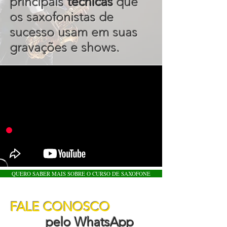
principais
técnicas
que
os saxofonistas de
sucesso usam em suas
gravações e shows.
QUERO SABER MAIS SOBRE O CURSO DE SAXOFONE
FALE CONOSCO
pelo WhatsApp