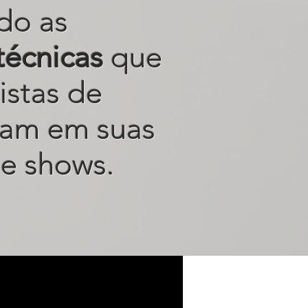
do as
técnicas
que
istas de
sam em suas
e shows.