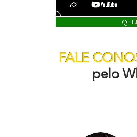
QUE
FALE CON
pelo Wha