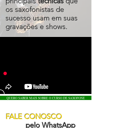
principais
técnicas
que
os saxofonistas de
sucesso usam em suas
gravações e shows.
QUERO SABER MAIS SOBRE O CURSO DE SAXOFONE
FALE CONOSCO
pelo WhatsApp