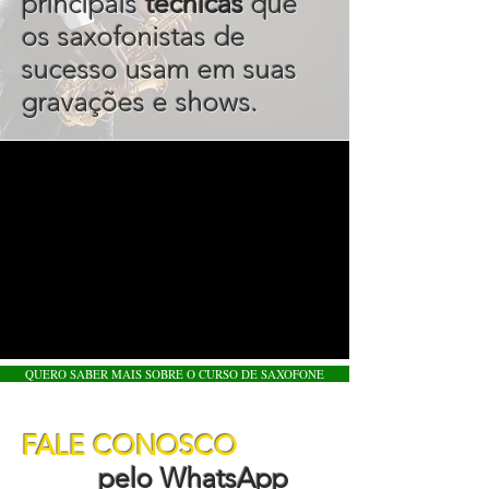
principais
técnicas
que
os saxofonistas de
sucesso usam em suas
gravações e shows.
QUERO SABER MAIS SOBRE O CURSO DE SAXOFONE
FALE CONOSCO
pelo WhatsApp