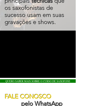
principais
técnicas
que
os saxofonistas de
sucesso usam em suas
gravações e shows.
QUERO SABER MAIS SOBRE O CURSO DE SAXOFONE
FALE CONOSCO
pelo WhatsApp