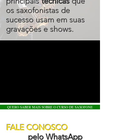
principais
técnicas
que
os saxofonistas de
sucesso usam em suas
gravações e shows.
QUERO SABER MAIS SOBRE O CURSO DE SAXOFONE
FALE CONOSCO
pelo WhatsApp