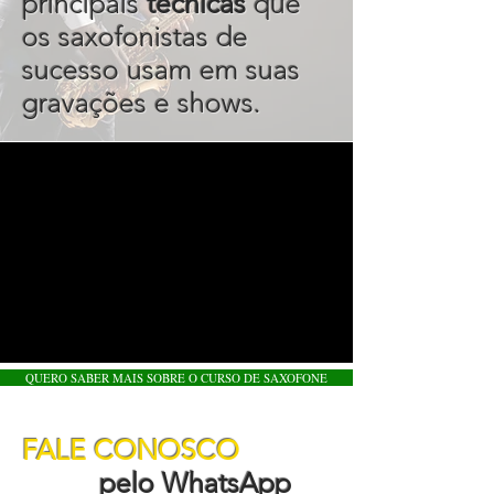
principais
técnicas
que
os saxofonistas de
sucesso usam em suas
gravações e shows.
QUERO SABER MAIS SOBRE O CURSO DE SAXOFONE
FALE CONOSCO
pelo WhatsApp