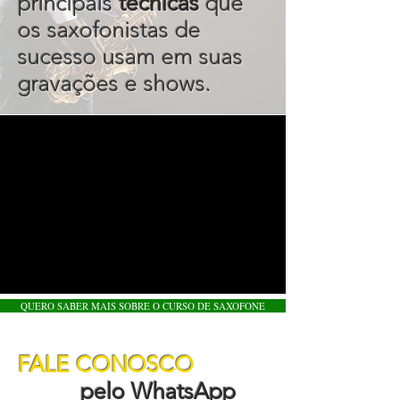
principais
técnicas
que
os saxofonistas de
sucesso usam em suas
gravações e shows.
QUERO SABER MAIS SOBRE O CURSO DE SAXOFONE
FALE CONOSCO
pelo WhatsApp