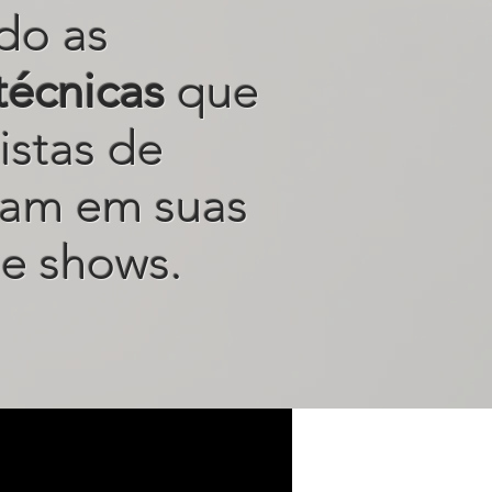
do as
técnicas
que
istas de
sam em suas
e shows.