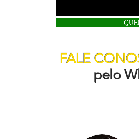
QUE
FALE CON
pelo Wha