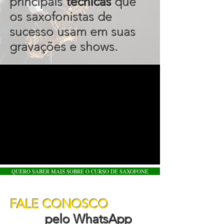
principais
técnicas
que
os saxofonistas de
sucesso usam em suas
gravações e shows.
QUERO SABER MAIS SOBRE O CURSO DE SAXOFONE
FALE CONOSCO
pelo WhatsApp