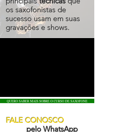
principais
técnicas
que
os saxofonistas de
sucesso usam em suas
gravações e shows.
QUERO SABER MAIS SOBRE O CURSO DE SAXOFONE
FALE CONOSCO
pelo WhatsApp