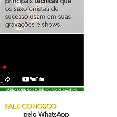
principais
técnicas
que
os saxofonistas de
sucesso usam em suas
gravações e shows.
QUERO SABER MAIS SOBRE O CURSO DE SAXOFONE
FALE CONOSCO
pelo WhatsApp