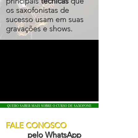
principais
técnicas
que
os saxofonistas de
sucesso usam em suas
gravações e shows.
QUERO SABER MAIS SOBRE O CURSO DE SAXOFONE
FALE CONOSCO
pelo WhatsApp