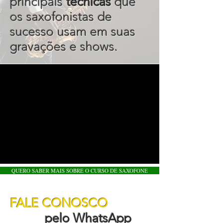
principais
técnicas
que
os saxofonistas de
sucesso usam em suas
gravações e shows.
QUERO SABER MAIS SOBRE O CURSO DE SAXOFONE
FALE CONOSCO
pelo WhatsApp