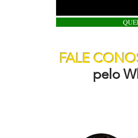
QUE
FALE CON
pelo Wha