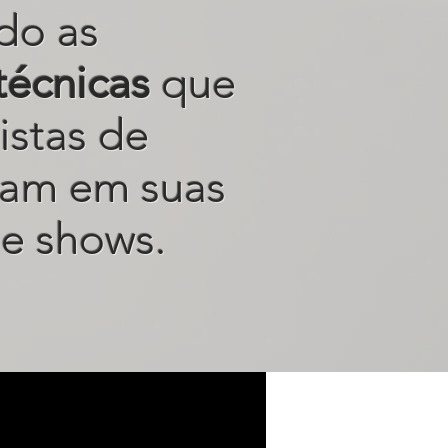
do as
técnicas
que
istas de
sam em suas
e shows.