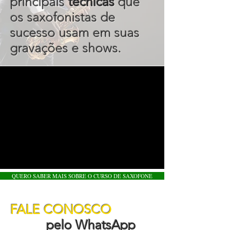
principais
técnicas
que
os saxofonistas de
sucesso usam em suas
gravações e shows.
QUERO SABER MAIS SOBRE O CURSO DE SAXOFONE
FALE CONOSCO
pelo WhatsApp