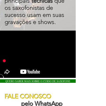
principais
técnicas
que
os saxofonistas de
sucesso usam em suas
gravações e shows.
QUERO SABER MAIS SOBRE O CURSO DE SAXOFONE
FALE CONOSCO
pelo WhatsApp