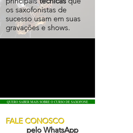
principais
técnicas
que
os saxofonistas de
sucesso usam em suas
gravações e shows.
QUERO SABER MAIS SOBRE O CURSO DE SAXOFONE
FALE CONOSCO
pelo WhatsApp