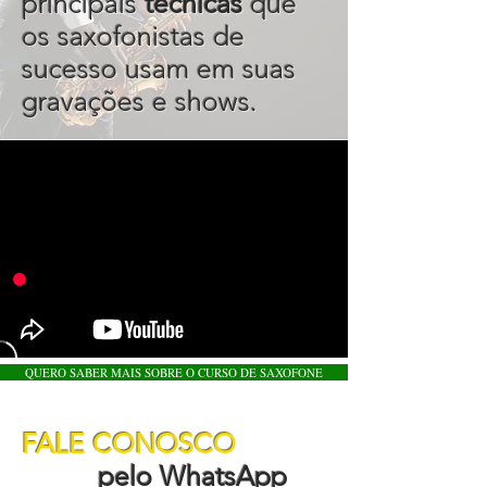
principais
técnicas
que
os saxofonistas de
sucesso usam em suas
gravações e shows.
QUERO SABER MAIS SOBRE O CURSO DE SAXOFONE
FALE CONOSCO
pelo WhatsApp