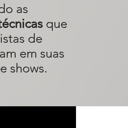
do as
técnicas
que
istas de
sam em suas
e shows.