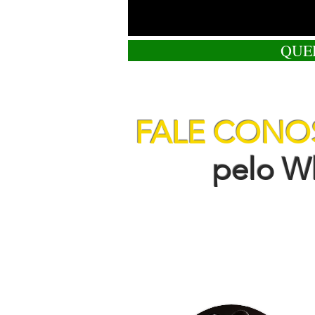
QUE
FALE CON
pelo Wha