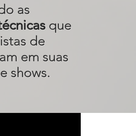
do as
técnicas
que
istas de
sam em suas
e shows.