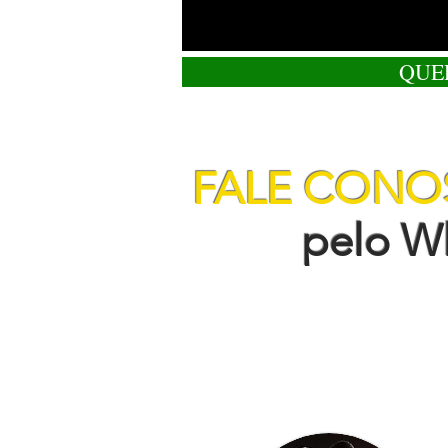
QUE
FALE CON
pelo Wha