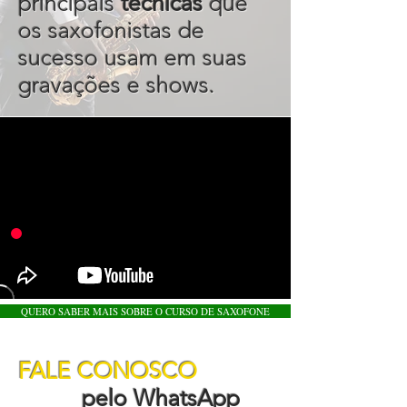
principais
técnicas
que
os saxofonistas de
sucesso usam em suas
gravações e shows.
QUERO SABER MAIS SOBRE O CURSO DE SAXOFONE
FALE CONOSCO
pelo WhatsApp