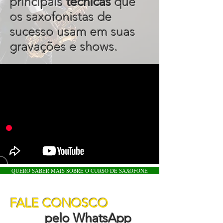
principais
técnicas
que
os saxofonistas de
sucesso usam em suas
gravações e shows.
QUERO SABER MAIS SOBRE O CURSO DE SAXOFONE
FALE CONOSCO
pelo WhatsApp