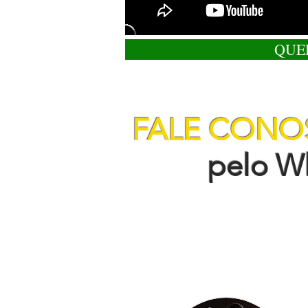
QUE
FALE CON
pelo Wha