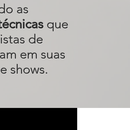
do as
técnicas
que
istas de
sam em suas
e shows.